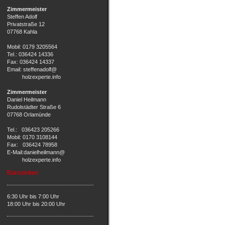
Zimmermeister
Steffen Adolf
Privatstraße 12
07768 Kahla
Mobil: 0179 3205564
Tel.: 036424 14336
Fax: 036424 14337
Email: steffenadolf@
holzexperte.info
Zimmermeister
Daniel Heilmann
Rudolstädter Straße 6
07768 Orlamünde
Tel.: 036423 205266
Mobil: 0170 3108144
Fax: 036424 78958
E-Mail:danielheilmann@
holzexperte.info
Bürozeiten
6:30 Uhr bis 7:00 Uhr
18:00 Uhr bis 20:00 Uhr